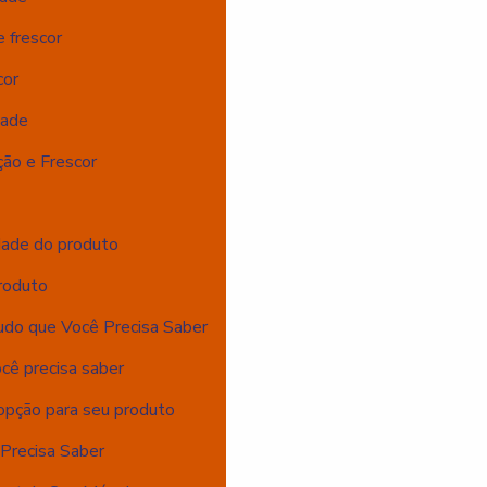
 frescor
cor
dade
ão e Frescor
dade do produto
roduto
udo que Você Precisa Saber
cê precisa saber
opção para seu produto
Precisa Saber