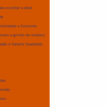
ara escolher a ideal
de
Praticidade e Economia
imizam a gestão de resíduos
ijão e Garantir Qualidade
ndas
vendas
cios