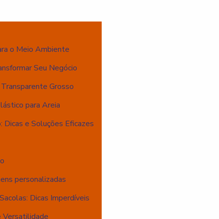
ara o Meio Ambiente
ansformar Seu Negócio
o Transparente Grosso
ástico para Areia
: Dicas e Soluções Eficazes
io
gens personalizadas
Sacolas: Dicas Imperdíveis
 Versatilidade