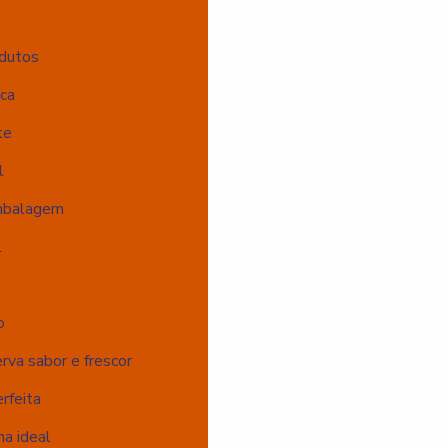
odutos
ca
te
l
Embalagem
l
o
va sabor e frescor
rfeita
a ideal