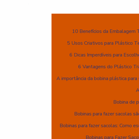
10 Benefícios da Embalagem 
5 Usos Criativos para Plástico T
6 Dicas Imperdíveis para Escolh
6 Vantagens do Plástico Tr
A importância da bobina plástica para 
A
Bobina de p
Bobinas para fazer sacolas sã
Bobinas para fazer sacolas: Como es
Bobinas para Fazer Saco