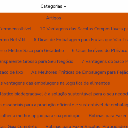
Categorias
Artigos
Termoencolhível
10 Vantagens das Sacolas Compostáveis p
ermo Retrátil
6 Dicas de Embalagem para Frutas que Vão Tr
er o Melhor Saco para Geladinho
6 Usos Incríveis do Plástic
ansparente Grosso para Seu Negócio
7 Vantagens do Saco Pl
saco de lixo
As Melhores Práticas de Embalagem para Feijão
s vantagens das embalagens na logística de alimentos
lástico biodegradável é a solução sustentável para o seu negóc
o essenciais para a produção eficiente e sustentável de embala
colher a melhor opção para sua produção
Bobinas para Fazer 
las: Guia Completo
Bobinas para Fazer Sacolas: Praticidade e