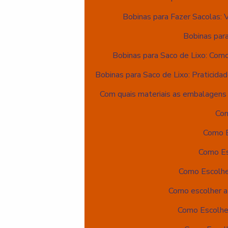
Bobinas para Fazer Sacolas: 
Bobinas para
Bobinas para Saco de Lixo: Com
Bobinas para Saco de Lixo: Praticida
Com quais materiais as embalagens
Com
Como E
Como Es
Como Escolhe
Como escolher a
Como Escolher