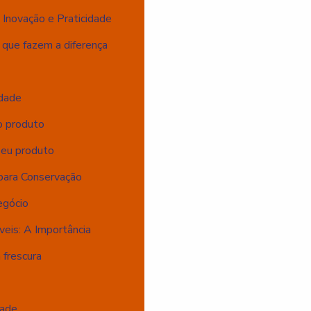
Inovação e Praticidade
que fazem a diferença
idade
o produto
seu produto
 para Conservação
egócio
eis: A Importância
 frescura
dade