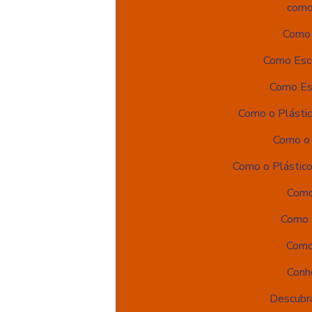
como 
Como 
Como Esco
Como Es
Como o Plásti
Como o 
Como o Plástico
Como
Como U
Como 
Conhe
Descubra