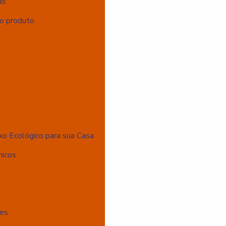
as
do produto
s
xo Ecológico para sua Casa
nicos
ões