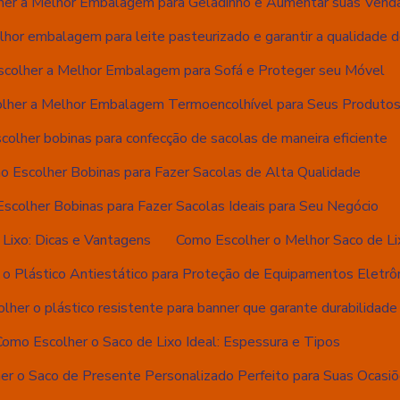
er a Melhor Embalagem para Geladinho e Aumentar suas Vend
hor embalagem para leite pasteurizado e garantir a qualidade 
colher a Melhor Embalagem para Sofá e Proteger seu Móvel
lher a Melhor Embalagem Termoencolhível para Seus Produto
olher bobinas para confecção de sacolas de maneira eficiente
o Escolher Bobinas para Fazer Sacolas de Alta Qualidade
scolher Bobinas para Fazer Sacolas Ideais para Seu Negócio
Lixo: Dicas e Vantagens
Como Escolher o Melhor Saco de Li
o Plástico Antiestático para Proteção de Equipamentos Eletrô
lher o plástico resistente para banner que garante durabilidade
Como Escolher o Saco de Lixo Ideal: Espessura e Tipos
er o Saco de Presente Personalizado Perfeito para Suas Ocasi