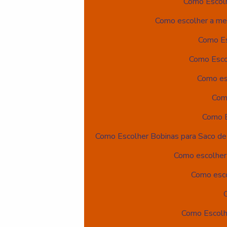
Como Escolh
Como escolher a mel
Como Es
Como Esco
Como esc
Com
Como E
Como Escolher Bobinas para Saco de 
Como escolher 
Como esco
Como Escolh