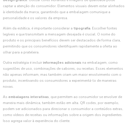
design gráfico
. Utilizar cores vibrantes e imagens de qualidade pode
captar a atenção do consumidor. Elementos visuais devem estar alinhados
à identidade da marca, garantindo que a embalagem comunique a
personalidade e os valores da empresa.
Além da estética, é importante considerar a
tipografia
. Escolher fontes
legíveis e que transmitam a mensagem desejada é crucial. O nome do
produto e os principais benefícios devem ser destacados de forma clara,
permitindo que os consumidores identifiquem rapidamente a oferta ao
olhar para a prateleira.
Outra estratégia é incluir
informações adicionais
na embalagem, como
sugestões de uso, combinações de sabores, ou receitas. Esses elementos
não apenas informam, mas também criam um maior envolvimento com o
produto, incentivando os consumidores a experimentá-lo de maneiras
novas.
As
embalagens interativas
, que permitem ao consumidor se envolver de
maneira mais dinâmica, também estão em alta. QR codes, por exemplo,
podem ser adicionados para direcionar o consumidor a conteúdos extras,
como vídeos de receitas ou informações sobre a origem dos ingredientes.
Isso agrega valor à experiência do cliente.