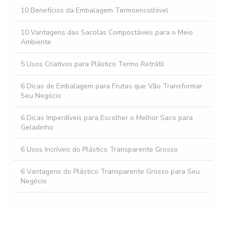
Saco personalizado para presentes que encantam
10 Benefícios da Embalagem Termoencolhível
Como os Sacos e Sacolas Plásticas Impactam o Meio
Ambiente
10 Vantagens das Sacolas Compostáveis para o Meio
Ambiente
5 Usos Criativos para Plástico Termo Retrátil
6 Dicas de Embalagem para Frutas que Vão Transformar
Seu Negócio
6 Dicas Imperdíveis para Escolher o Melhor Saco para
Geladinho
6 Usos Incríveis do Plástico Transparente Grosso
6 Vantagens do Plástico Transparente Grosso para Seu
Negócio
7 Vantagens do Saco Plástico para Areia