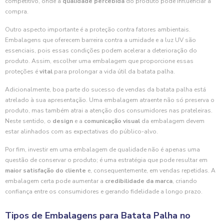
competitivo, onde a
qualidade percebida
do produto pode influenciar a
compra.
Outro aspecto importante é a proteção contra fatores ambientais.
Embalagens que oferecem barreira contra a umidade e a luz UV são
essenciais, pois essas condições podem acelerar a deterioração do
produto. Assim, escolher uma embalagem que proporcione essas
proteções é
vital
para prolongar a vida útil da batata palha.
Adicionalmente, boa parte do sucesso de vendas da batata palha está
atrelado à sua apresentação. Uma embalagem atraente não só preserva o
produto, mas também atrai a atenção dos consumidores nas prateleiras.
Neste sentido, o
design
e a
comunicação visual
da embalagem devem
estar alinhados com as expectativas do público-alvo.
Por fim, investir em uma embalagem de qualidade não é apenas uma
questão de conservar o produto; é uma estratégia que pode resultar em
maior satisfação do cliente
e, consequentemente, em vendas repetidas. A
embalagem certa pode aumentar a
credibilidade da marca
, criando
confiança entre os consumidores e gerando fidelidade a longo prazo.
Tipos de Embalagens para Batata Palha no