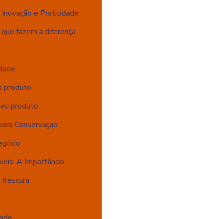
Inovação e Praticidade
que fazem a diferença
idade
o produto
seu produto
 para Conservação
egócio
eis: A Importância
 frescura
dade