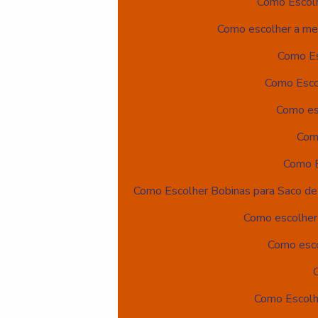
Como Escolh
Como escolher a mel
Como Es
Como Esco
Como esc
Com
Como E
Como Escolher Bobinas para Saco de 
Como escolher 
Como esco
Como Escolh