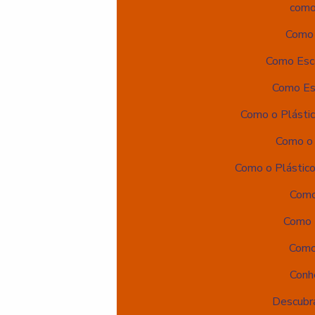
como 
Como 
Como Esco
Como Es
Como o Plásti
Como o 
Como o Plástico
Como
Como U
Como 
Conhe
Descubra