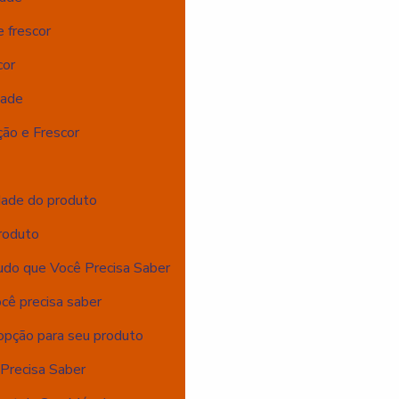
 frescor
cor
dade
ão e Frescor
dade do produto
roduto
udo que Você Precisa Saber
cê precisa saber
opção para seu produto
Precisa Saber