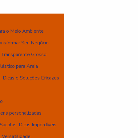
ara o Meio Ambiente
ansformar Seu Negócio
o Transparente Grosso
ástico para Areia
: Dicas e Soluções Eficazes
io
gens personalizadas
Sacolas: Dicas Imperdíveis
 Versatilidade