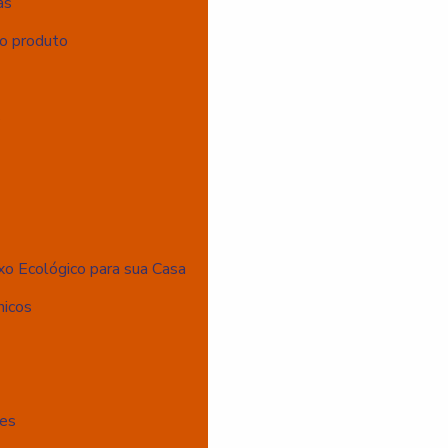
as
do produto
s
xo Ecológico para sua Casa
nicos
ões