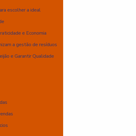
ara escolher a ideal
de
Praticidade e Economia
imizam a gestão de resíduos
ijão e Garantir Qualidade
ndas
vendas
cios