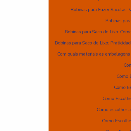
Bobinas para Fazer Sacolas: 
Bobinas para
Bobinas para Saco de Lixo: Com
Bobinas para Saco de Lixo: Praticida
Com quais materiais as embalagens
Com
Como E
Como Es
Como Escolhe
Como escolher a
Como Escolher