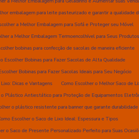
er a Melhor Embalagem para Geladinho e Aumentar suas Vend
hor embalagem para leite pasteurizado e garantir a qualidade 
colher a Melhor Embalagem para Sofá e Proteger seu Móvel
lher a Melhor Embalagem Termoencolhível para Seus Produto
olher bobinas para confecção de sacolas de maneira eficiente
o Escolher Bobinas para Fazer Sacolas de Alta Qualidade
scolher Bobinas para Fazer Sacolas Ideais para Seu Negócio
Lixo: Dicas e Vantagens
Como Escolher o Melhor Saco de Li
o Plástico Antiestático para Proteção de Equipamentos Eletrô
lher o plástico resistente para banner que garante durabilidade
Como Escolher o Saco de Lixo Ideal: Espessura e Tipos
er o Saco de Presente Personalizado Perfeito para Suas Ocasi