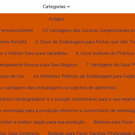
Categorias
Artigos
Termoencolhível
10 Vantagens das Sacolas Compostáveis p
ermo Retrátil
6 Dicas de Embalagem para Frutas que Vão Tr
er o Melhor Saco para Geladinho
6 Usos Incríveis do Plástic
ansparente Grosso para Seu Negócio
7 Vantagens do Saco Pl
saco de lixo
As Melhores Práticas de Embalagem para Feijão
s vantagens das embalagens na logística de alimentos
lástico biodegradável é a solução sustentável para o seu negóc
o essenciais para a produção eficiente e sustentável de embala
colher a melhor opção para sua produção
Bobinas para Fazer 
las: Guia Completo
Bobinas para Fazer Sacolas: Praticidade e