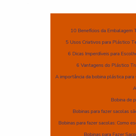
10 Benefícios da Embalagem 
5 Usos Criativos para Plástico T
6 Dicas Imperdíveis para Escolh
6 Vantagens do Plástico Tr
A importância da bobina plástica para 
A
Bobina de p
Bobinas para fazer sacolas sã
Bobinas para fazer sacolas: Como es
Bobinas para Fazer Saco